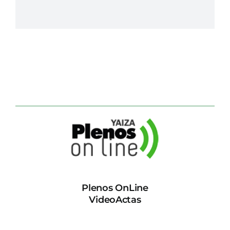
Plenos OnLine
VideoActas