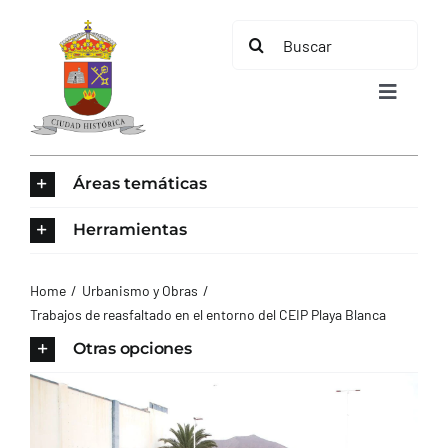
Saltar
Buscar:
al
contenido
Toggle
Navigat
INICIO
Áreas temáticas
ÁREAS TEMÁTICAS
Herramientas
EL MUNICIPIO
Home
Urbanismo y Obras
Trabajos de reasfaltado en el entorno del CEIP Playa Blanca
AYUNTAMIENTO
Otras opciones
TURISMO