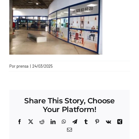
CONTACTO
Por
prensa
|
24/03/2025
Share This Story, Choose
Your Platform!
Facebook
X
Reddit
LinkedIn
WhatsApp
Telegram
Tumblr
Pinterest
Vk
Xing
Correo
electrónico