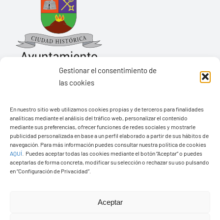
Gestionar el consentimiento de
las cookies
Ayuntamiento de Yaiza
En nuestro sitio web utilizamos cookies propias y de terceros para finalidades
Pza. de Los Remedios, 1
analíticas mediante el análisis del tráfico web, personalizar el contenido
35570 – Yaiza
mediante sus preferencias, ofrecer funciones de redes sociales y mostrarle
publicidad personalizada en base a un perfil elaborado a partir de sus hábitos de
Tel:
928 83 62 20
navegación. Para más información puedes consultar nuestra política de cookies
AQUÍ
.
Puedes aceptar todas las cookies mediante el botón “Aceptar” o puedes
aceptarlas de forma concreta, modificar su selección o rechazar su uso pulsando
en “Configuración de Privacidad”.
Toggle
Navigation
© Copyright2026 Ayuntamiento de Yaiza - Todos los
Transparencia
Aceptar
derechos reservads