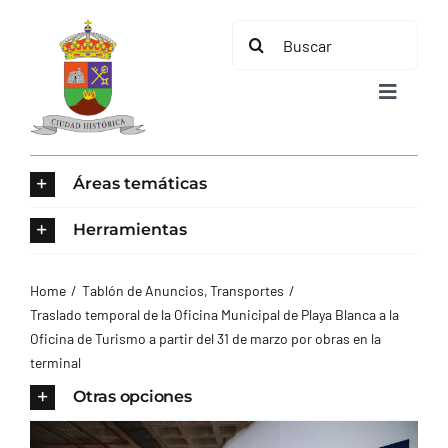
Saltar
Buscar:
al
contenido
Toggle
Navigat
INICIO
Áreas temáticas
ÁREAS TEMÁTICAS
Herramientas
EL MUNICIPIO
Home
Tablón de Anuncios
Transportes
Traslado temporal de la Oficina Municipal de Playa Blanca a la
Oficina de Turismo a partir del 31 de marzo por obras en la
AYUNTAMIENTO
terminal
Otras opciones
TURISMO