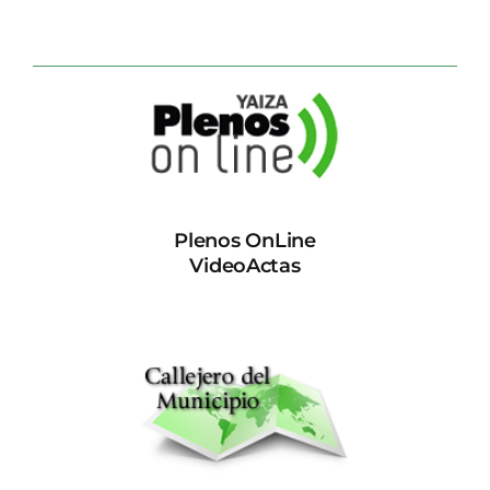
Plenos OnLine
VideoActas