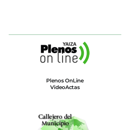
Plenos OnLine
VideoActas