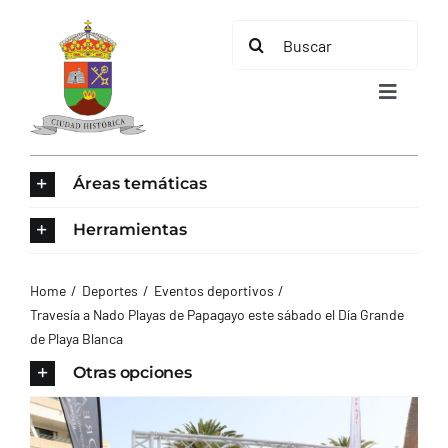
Saltar
Buscar:
al
contenido
Toggle
Navigat
INICIO
Áreas temáticas
ÁREAS TEMÁTICAS
Herramientas
EL MUNICIPIO
Home
Deportes
Eventos deportivos
Travesía a Nado Playas de Papagayo este sábado el Día Grande
de Playa Blanca
AYUNTAMIENTO
Otras opciones
TURISMO