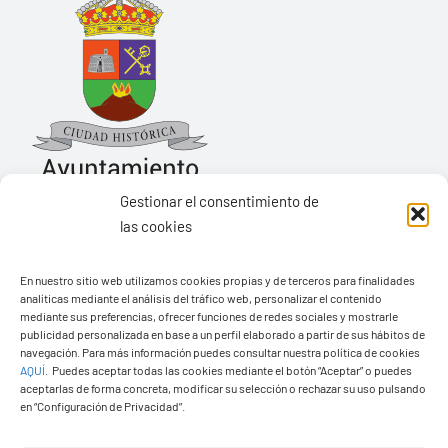
Gestionar el consentimiento de
las cookies
Ayuntamiento de Yaiza
En nuestro sitio web utilizamos cookies propias y de terceros para finalidades
Pza. de Los Remedios, 1
analíticas mediante el análisis del tráfico web, personalizar el contenido
35570 – Yaiza
mediante sus preferencias, ofrecer funciones de redes sociales y mostrarle
publicidad personalizada en base a un perfil elaborado a partir de sus hábitos de
Tel:
928 83 62 20
navegación. Para más información puedes consultar nuestra política de cookies
AQUÍ
.
Puedes aceptar todas las cookies mediante el botón “Aceptar” o puedes
aceptarlas de forma concreta, modificar su selección o rechazar su uso pulsando
en “Configuración de Privacidad”.
Toggle
Navigation