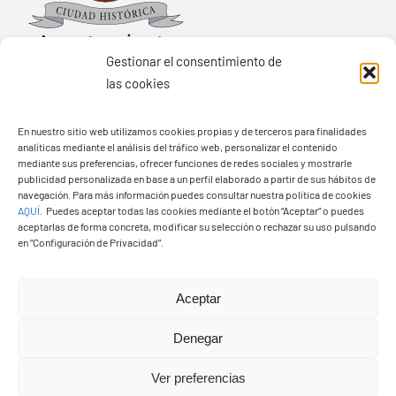
Gestionar el consentimiento de
las cookies
Ayuntamiento de Yaiza
En nuestro sitio web utilizamos cookies propias y de terceros para finalidades
Pza. de Los Remedios, 1
analíticas mediante el análisis del tráfico web, personalizar el contenido
35570 – Yaiza
mediante sus preferencias, ofrecer funciones de redes sociales y mostrarle
publicidad personalizada en base a un perfil elaborado a partir de sus hábitos de
Tel:
928 83 62 20
navegación. Para más información puedes consultar nuestra política de cookies
AQUÍ
.
Puedes aceptar todas las cookies mediante el botón “Aceptar” o puedes
aceptarlas de forma concreta, modificar su selección o rechazar su uso pulsando
en “Configuración de Privacidad”.
Toggle
Navigation
© Copyright2026 Ayuntamiento de Yaiza - Todos los
Transparencia
Aceptar
derechos reservads
Denegar
Aviso legal
Diseño web Solucionet.com
&
Cibernatural
Ver preferencias