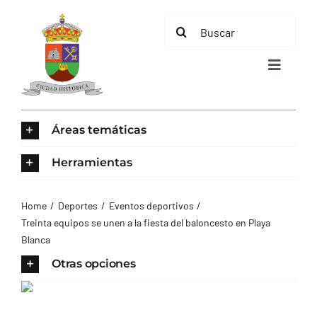
Saltar
Buscar:
al
contenido
Toggle
Navigat
INICIO
Áreas temáticas
ÁREAS TEMÁTICAS
Herramientas
EL MUNICIPIO
Home
Deportes
Eventos deportivos
Treinta equipos se unen a la fiesta del baloncesto en Playa
Blanca
AYUNTAMIENTO
Otras opciones
TURISMO