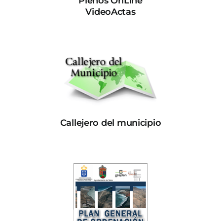
Plenos OnLine
VideoActas
Callejero del municipio