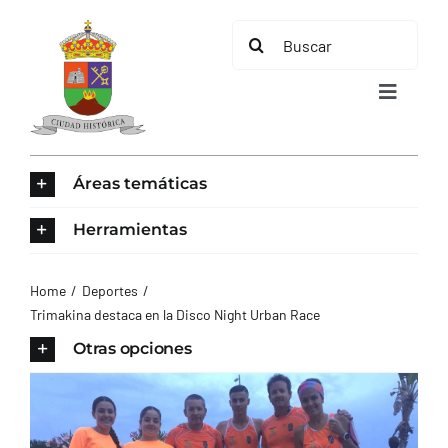
Saltar
Buscar:
al
contenido
Toggle
Navigat
INICIO
Áreas temáticas
ÁREAS TEMÁTICAS
Herramientas
EL MUNICIPIO
Home
Deportes
Trimakina destaca en la Disco Night Urban Race
AYUNTAMIENTO
Otras opciones
TURISMO