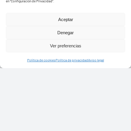
en “Configuración de Privacidad”.
Aceptar
Denegar
Ver preferencias
Política de cookies
Política de privacidad
Aviso legal
Ayuntamiento de Yaiza
Pza. de Los Remedios, 1