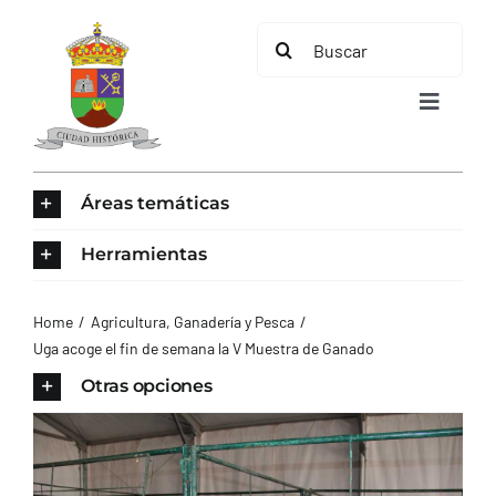
Saltar
Buscar:
al
contenido
Toggle
Navigat
INICIO
Áreas temáticas
ÁREAS TEMÁTICAS
Herramientas
EL MUNICIPIO
Home
Agricultura, Ganadería y Pesca
Uga acoge el fin de semana la V Muestra de Ganado
AYUNTAMIENTO
Otras opciones
TURISMO