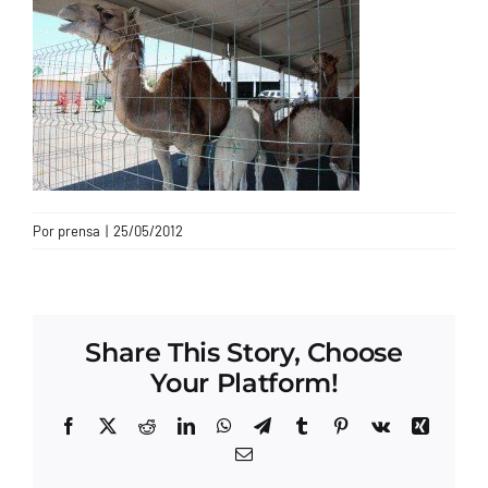
CONTACTO
Por
prensa
|
25/05/2012
Share This Story, Choose
Your Platform!
Facebook
X
Reddit
LinkedIn
WhatsApp
Telegram
Tumblr
Pinterest
Vk
Xing
Correo
electrónico