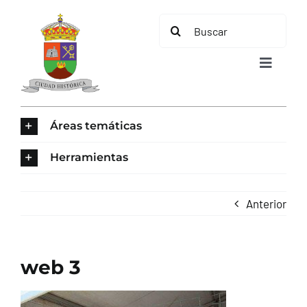
Saltar
Buscar:
al
contenido
Toggle
Navigat
INICIO
Áreas temáticas
ÁREAS TEMÁTICAS
Herramientas
EL MUNICIPIO
Anterior
AYUNTAMIENTO
web 3
TURISMO