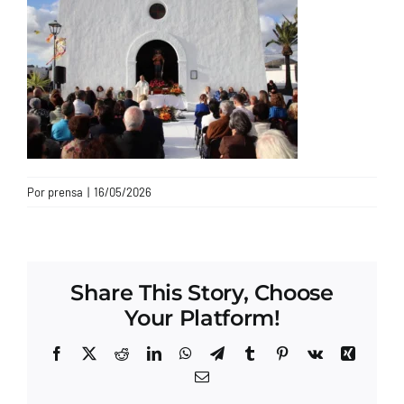
CONTACTO
Por
prensa
|
16/05/2026
Share This Story, Choose
Your Platform!
Facebook
X
Reddit
LinkedIn
WhatsApp
Telegram
Tumblr
Pinterest
Vk
Xing
Correo
electrónico