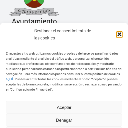
Gestionar el consentimiento de
las cookies
Ayuntamiento de Yaiza
En nuestro sitio web utilizamos cookies propias y de terceros para finalidades
Pza. de Los Remedios, 1
analíticas mediante el análisis del tráfico web, personalizar el contenido
35570 – Yaiza
mediante sus preferencias, ofrecer funciones de redes sociales y mostrarle
publicidad personalizada en base a un perfil elaborado a partir de sus hábitos de
Tel:
928 83 62 20
navegación. Para más información puedes consultar nuestra política de cookies
AQUÍ
.
Puedes aceptar todas las cookies mediante el botón “Aceptar” o puedes
aceptarlas de forma concreta, modificar su selección o rechazar su uso pulsando
en “Configuración de Privacidad”.
Toggle
Navigation
© Copyright2026 Ayuntamiento de Yaiza - Todos los
Transparencia
Aceptar
derechos reservads
Denegar
Aviso legal
Diseño web Solucionet.com
&
Cibernatural