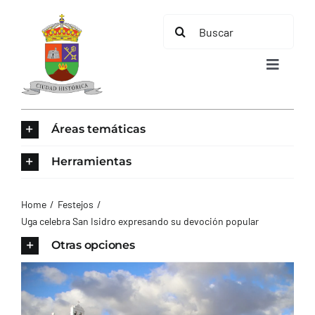
Saltar
Buscar:
al
contenido
Toggle
Navigat
INICIO
Áreas temáticas
ÁREAS TEMÁTICAS
Herramientas
EL MUNICIPIO
Home
Festejos
Uga celebra San Isidro expresando su devoción popular
AYUNTAMIENTO
Otras opciones
TURISMO