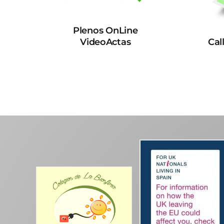
Plenos OnLine
VideoActas
Cal