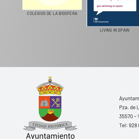
CICLA
COLEGIOS DE LA BIOSFERA
LIVING IN SPAIN
Ayuntami
Pza. de 
35570 – 
Tel:
928 