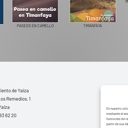
M
PASEOS EN CAMELLO
TIMANFAYA
ento de Yaiza
Los Remedios, 1
Yaiza
En nuestro siti
mediante el aná
83 62 20
funciones de r
partir de sus 