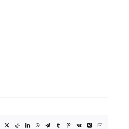
Facebook
X
Reddit
LinkedIn
WhatsApp
Telegram
Tumblr
Pinterest
Vk
Xing
Correo