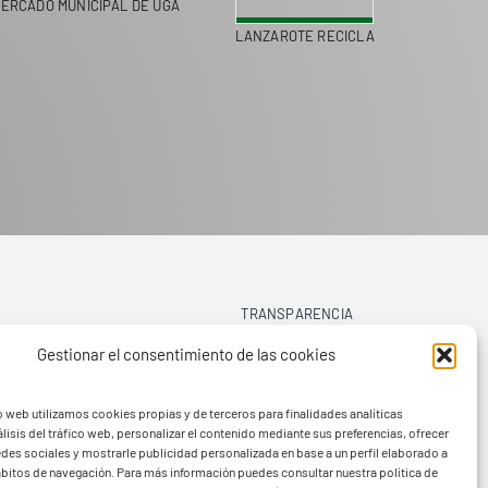
ERCADO MUNICIPAL DE UGA
LANZAROTE RECICLA
COLEGI
TRANSPARENCIA
Gestionar el consentimiento de las cookies
AVISO LEGAL
o web utilizamos cookies propias y de terceros para finalidades analíticas
POLÍTICA DE PRIVACIDAD
lisis del tráfico web, personalizar el contenido mediante sus preferencias, ofrecer
edes sociales y mostrarle publicidad personalizada en base a un perfil elaborado a
POLÍTICA DE COOKIES (UE)
hábitos de navegación. Para más información puedes consultar nuestra política de