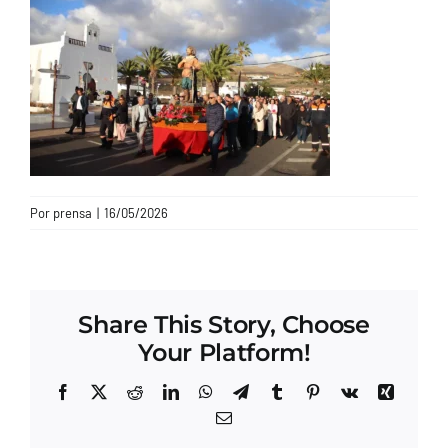
CONTACTO
Por
prensa
|
16/05/2026
Share This Story, Choose
Your Platform!
Facebook
X
Reddit
LinkedIn
WhatsApp
Telegram
Tumblr
Pinterest
Vk
Xing
Correo
electrónico