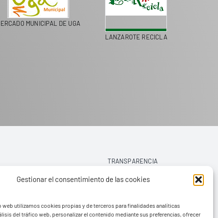
ERCADO MUNICIPAL DE UGA
LANZAROTE RECICLA
COLEGI
TRANSPARENCIA
Gestionar el consentimiento de las cookies
AVISO LEGAL
o web utilizamos cookies propias y de terceros para finalidades analíticas
POLÍTICA DE PRIVACIDAD
lisis del tráfico web, personalizar el contenido mediante sus preferencias, ofrecer