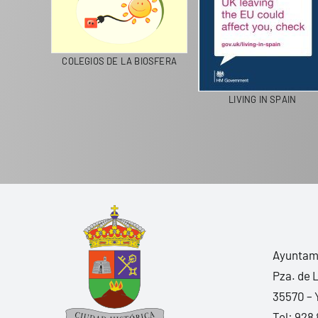
CICLA
COLEGIOS DE LA BIOSFERA
LIVING IN SPAIN
Ayuntami
Pza. de 
35570 – 
Tel:
928 