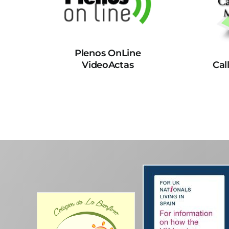
Plenos OnLine
VideoActas
Cal