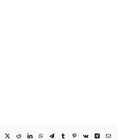
Facebook
X
Reddit
LinkedIn
WhatsApp
Telegram
Tumblr
Pinterest
Vk
Xing
Correo