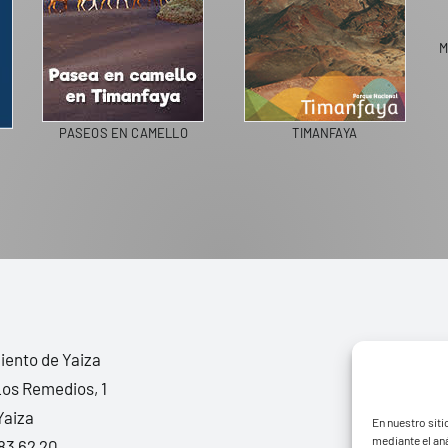
M
PASEOS EN CAMELLO
TIMANFAYA
ento de Yaiza
Los Remedios, 1
Yaiza
En nuestro siti
mediante el aná
83 62 20