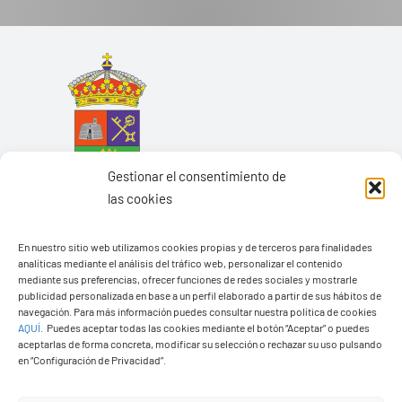
Gestionar el consentimiento de
las cookies
En nuestro sitio web utilizamos cookies propias y de terceros para finalidades
analíticas mediante el análisis del tráfico web, personalizar el contenido
mediante sus preferencias, ofrecer funciones de redes sociales y mostrarle
Ayuntamiento de Yaiza
publicidad personalizada en base a un perfil elaborado a partir de sus hábitos de
navegación. Para más información puedes consultar nuestra política de cookies
Pza. de Los Remedios, 1
AQUÍ
.
Puedes aceptar todas las cookies mediante el botón “Aceptar” o puedes
35570 – Yaiza
aceptarlas de forma concreta, modificar su selección o rechazar su uso pulsando
en “Configuración de Privacidad”.
Tel:
928 83 62 20