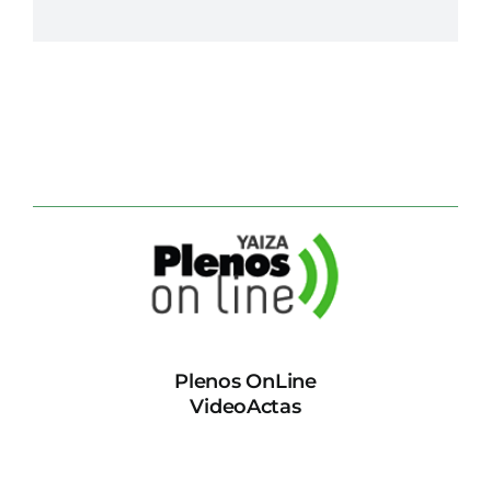
Plenos OnLine
VideoActas