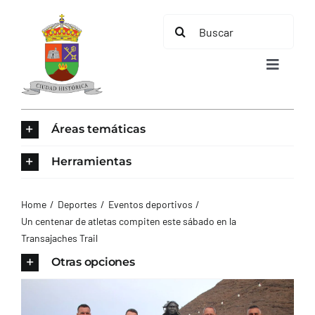
Saltar
Buscar:
al
contenido
Toggle
Navigat
INICIO
Áreas temáticas
ÁREAS TEMÁTICAS
Herramientas
EL MUNICIPIO
Home
Deportes
Eventos deportivos
Un centenar de atletas compiten este sábado en la
Transajaches Trail
AYUNTAMIENTO
Otras opciones
TURISMO