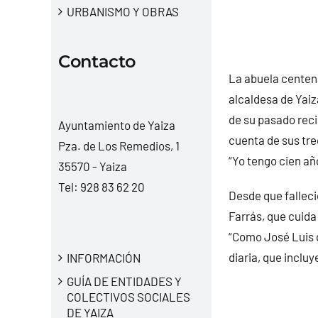
URBANISMO Y OBRAS
Contacto
La abuela centena
alcaldesa de Yaiz
de su pasado recie
Ayuntamiento de Yaiza
cuenta de sus tre
Pza. de Los Remedios, 1
“Yo tengo cien añ
35570 - Yaiza
Tel:
928 83 62 20
Desde que falleci
Farrás, que cuida
“Como José Luis q
diaria, que inclu
INFORMACIÓN
GUÍA DE ENTIDADES Y
COLECTIVOS SOCIALES
DE YAIZA