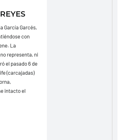
 REYES
a García Garcés,
intiéndose con
iene.
La
 no representa, ni
ró el pasado 6 de
cife (carcajadas)
orna,
 intacto el