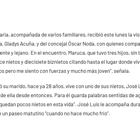
ria, acompañada de varios familiares, recibió este lunes la visi
a, Gladys Acuña, y del concejal Óscar Noda, con quienes comp
nte y lejano. En el encuentro, Maruca, que tuvo tres hijos, sin t
ce nietos y diecisiete biznietos citando hasta el lugar donde v
os pero me siento con fuerzas y mucho más joven”, señala.
ó su marido, hace ya 28 años, vive con uno de sus nietos, José 
 de ella desde entonces. Para él guarda palabras sentidas de 
uedan pocos nietos en esta vida”. José Luis le acompaña dura
ye un paseo matutino “cuando no hace mucho frío”.