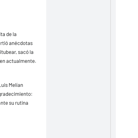
ta de la
artió anécdotas
itubear, sacó la
iven actualmente.
Luis Melían
agradecimiento:
nte su rutina