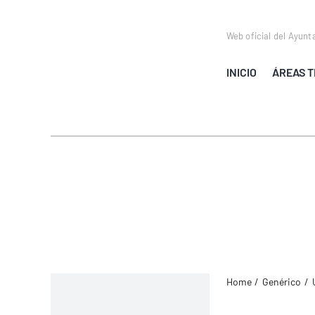
Saltar
al
Web oficial del Ayunt
contenido
INICIO
ÁREAS T
Home
Genérico