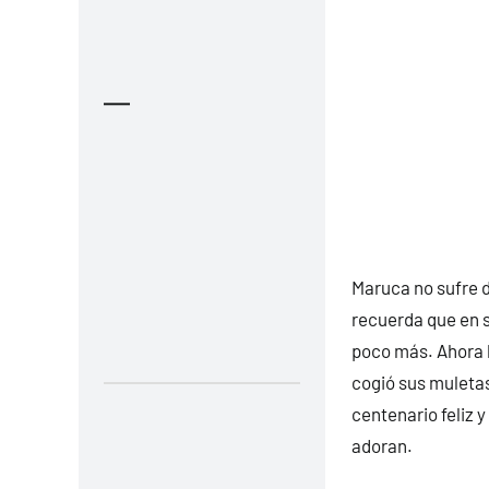
—
Maruca no sufre d
recuerda que en s
poco más. Ahora la
cogió sus muletas
centenario feliz y
adoran.