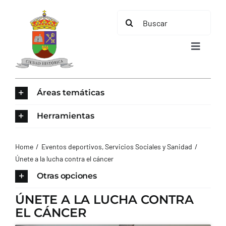
Saltar
Buscar:
al
contenido
Toggle
Navigat
INICIO
Áreas temáticas
ÁREAS TEMÁTICAS
Herramientas
EL MUNICIPIO
Home
Eventos deportivos
Servicios Sociales y Sanidad
Únete a la lucha contra el cáncer
AYUNTAMIENTO
Otras opciones
ÚNETE A LA LUCHA CONTRA
TURISMO
EL CÁNCER