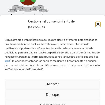
Gestionar el consentimiento de
las cookies
Ayuntamiento de Yaiza
En nuestro sitio web utilizamos cookies propias y de terceros para finalidades
Pza. de Los Remedios, 1
analíticas mediante el análisis del tráfico web, personalizar el contenido
35570 – Yaiza
mediante sus preferencias, ofrecer funciones de redes sociales y mostrarle
publicidad personalizada en base a un perfil elaborado a partir de sus hábitos de
Tel:
928 83 62 20
navegación. Para más información puedes consultar nuestra política de cookies
AQUÍ
.
Puedes aceptar todas las cookies mediante el botón “Aceptar” o puedes
aceptarlas de forma concreta, modificar su selección o rechazar su uso pulsando
en “Configuración de Privacidad”.
Toggle
Navigation
© Copyright2026 Ayuntamiento de Yaiza - Todos los
Transparencia
Aceptar
derechos reservads
Denegar
Aviso legal
Diseño web Solucionet.com
&
Cibernatural