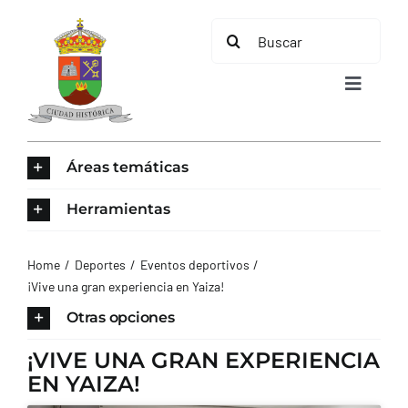
Saltar
Buscar:
al
contenido
Toggle
Navigat
INICIO
Áreas temáticas
ÁREAS TEMÁTICAS
Herramientas
EL MUNICIPIO
Home
Deportes
Eventos deportivos
¡Vive una gran experiencia en Yaiza!
AYUNTAMIENTO
Otras opciones
¡VIVE UNA GRAN EXPERIENCIA
TURISMO
EN YAIZA!