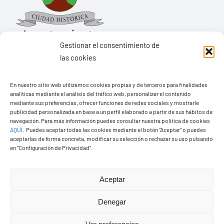
Gestionar el consentimiento de
las cookies
Ayuntamiento de Yaiza
En nuestro sitio web utilizamos cookies propias y de terceros para finalidades
Pza. de Los Remedios, 1
analíticas mediante el análisis del tráfico web, personalizar el contenido
35570 – Yaiza
mediante sus preferencias, ofrecer funciones de redes sociales y mostrarle
publicidad personalizada en base a un perfil elaborado a partir de sus hábitos de
Tel:
928 83 62 20
navegación. Para más información puedes consultar nuestra política de cookies
AQUÍ
.
Puedes aceptar todas las cookies mediante el botón “Aceptar” o puedes
aceptarlas de forma concreta, modificar su selección o rechazar su uso pulsando
en “Configuración de Privacidad”.
Toggle
Navigation
© Copyright2026 Ayuntamiento de Yaiza - Todos los
Transparencia
Aceptar
derechos reservads
Denegar
Aviso legal
Diseño web Solucionet.com
&
Cibernatural