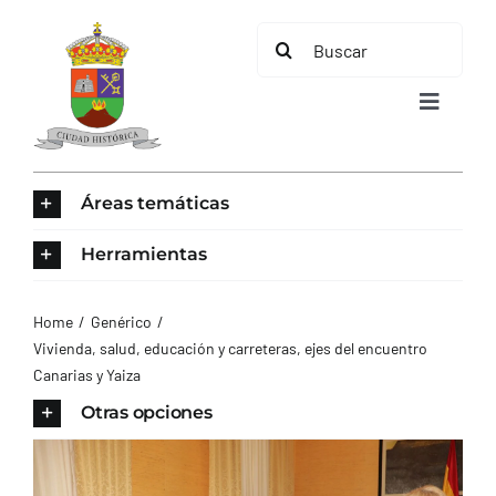
Saltar
Buscar:
al
contenido
Toggle
Navigat
INICIO
Áreas temáticas
ÁREAS TEMÁTICAS
Herramientas
EL MUNICIPIO
Home
Genérico
Vivienda, salud, educación y carreteras, ejes del encuentro
Canarias y Yaiza
AYUNTAMIENTO
Otras opciones
TURISMO