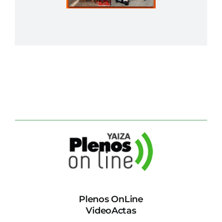
Plenos OnLine
VideoActas