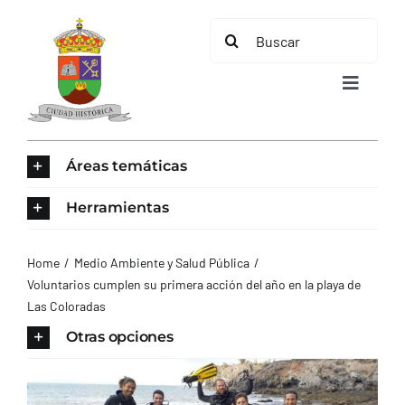
Saltar
Buscar:
al
contenido
Toggle
Navigat
INICIO
Áreas temáticas
ÁREAS TEMÁTICAS
Herramientas
EL MUNICIPIO
Home
Medio Ambiente y Salud Pública
Voluntarios cumplen su primera acción del año en la playa de
Las Coloradas
AYUNTAMIENTO
Otras opciones
TURISMO