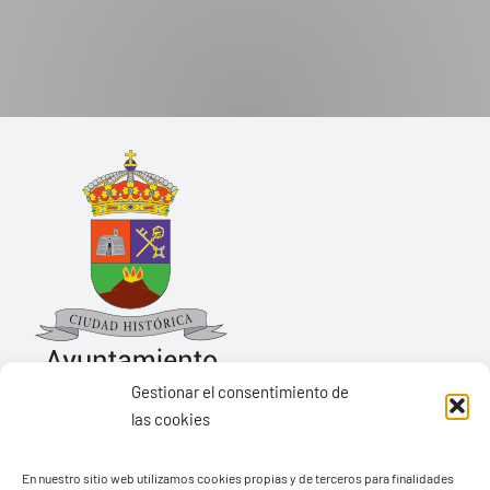
Gestionar el consentimiento de
las cookies
Ayuntamiento de Yaiza
Pza. de Los Remedios, 1
En nuestro sitio web utilizamos cookies propias y de terceros para finalidades