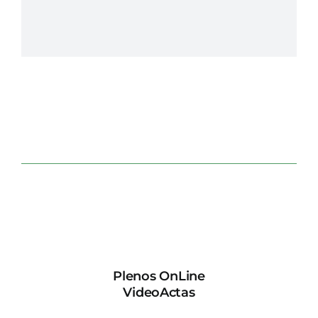
Plenos OnLine
VideoActas