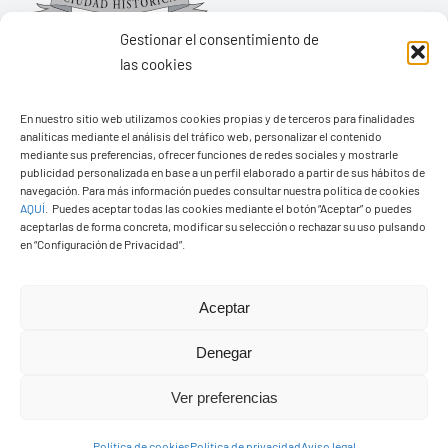
Gestionar el consentimiento de
las cookies
Ayuntamiento de Yaiza
En nuestro sitio web utilizamos cookies propias y de terceros para finalidades
analíticas mediante el análisis del tráfico web, personalizar el contenido
Pza. de Los Remedios, 1
mediante sus preferencias, ofrecer funciones de redes sociales y mostrarle
publicidad personalizada en base a un perfil elaborado a partir de sus hábitos de
35570 – Yaiza
navegación. Para más información puedes consultar nuestra política de cookies
Tel:
928 83 62 20
AQUÍ
.
Puedes aceptar todas las cookies mediante el botón “Aceptar” o puedes
aceptarlas de forma concreta, modificar su selección o rechazar su uso pulsando
en “Configuración de Privacidad”.
Toggle
Navigation
Aceptar
© Copyright2026 Ayuntamiento de Yaiza - Todos los
Transparencia
Denegar
derechos reservads
Aviso legal
Ver preferencias
Diseño web Solucionet.com
&
Cibernatural
Política de cookies
Política de privacidad
Aviso legal