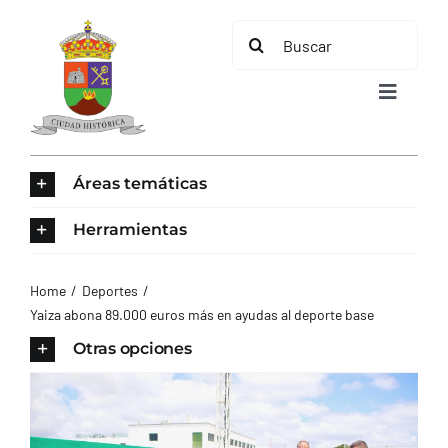
Saltar
Buscar:
al
contenido
Toggle
Navigat
INICIO
Áreas temáticas
ÁREAS TEMÁTICAS
Herramientas
EL MUNICIPIO
Home
Deportes
Yaiza abona 89.000 euros más en ayudas al deporte base
AYUNTAMIENTO
Otras opciones
TURISMO