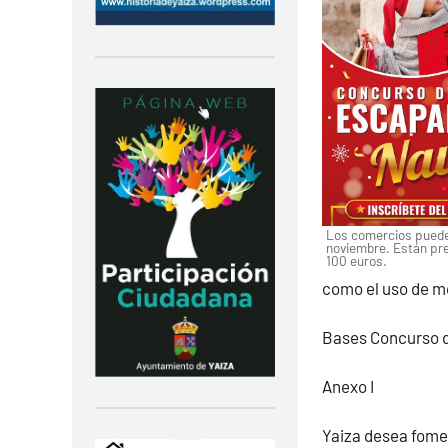
Los comercios pueden
noviembre. Están pre
100 euros.
como el uso de mo
Bases Concurso 
Anexo I
Yaiza desea fomen