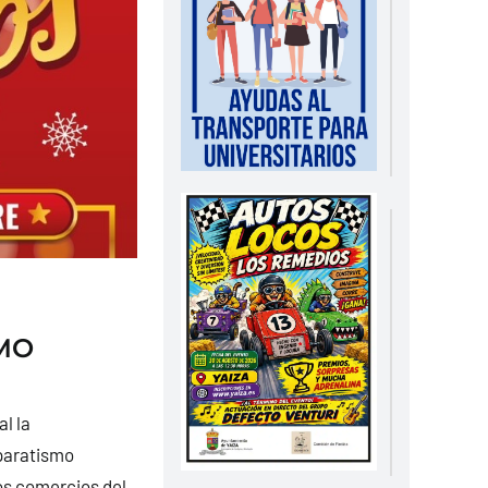
MO
l la
paratismo
os comercios del