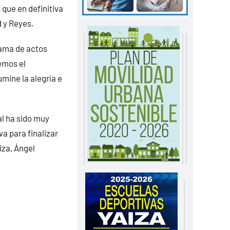
que en definitiva
d y Reyes.
ama de actos
emos el
mine la alegría e
l ha sido muy
a para finalizar
iza, Ángel