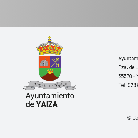
Ayuntami
Pza. de 
35570 – 
Tel:
928 
© Co