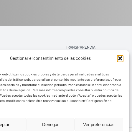
TRANSPARENCIA
Gestionar el consentimiento de las cookies
AVISO LEGAL
o web utilizamos cookies propias y de terceros para finalidades analíticas
POLÍTICA DE PRIVACIDAD
lisis del tráfico web, personalizar el contenido mediante sus preferencias, ofrecer
edes sociales y mostrarle publicidad personalizada en base a un perfil elaborado a
POLÍTICA DE COOKIES (UE)
hábitos de navegación. Para más información puedes consultar nuestra política de
Puedes aceptar todas las cookies mediante el botón “Aceptar” o puedes aceptarlas
eta, modificar su selección o rechazar su uso pulsando en “Configuración de
rvads
eptar
Denegar
Ver preferencias