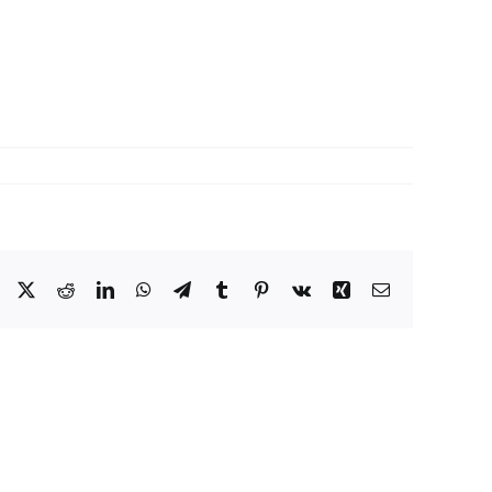
Facebook
X
Reddit
LinkedIn
WhatsApp
Telegram
Tumblr
Pinterest
Vk
Xing
Correo
electrónico