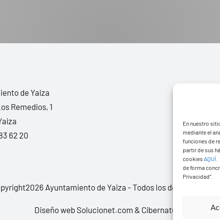
ento de Yaiza
Los Remedios, 1
Yaiza
En nuestro siti
mediante el aná
83 62 20
funciones de r
partir de sus 
cookies
AQUÍ
.
de forma concr
Privacidad”.
pyright2026 Ayuntamiento de Yaiza - Todos los derechos rese
Ac
Diseño web Solucionet.com
&
Cibernatural