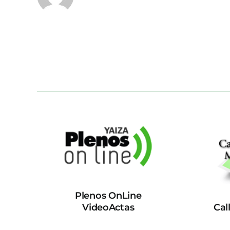
Plenos OnLine
VideoActas
Cal