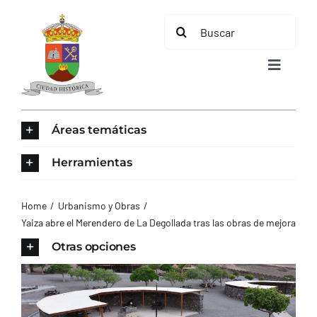
Saltar
Buscar:
al
contenido
Toggle
Navigat
INICIO
Áreas temáticas
ÁREAS TEMÁTICAS
Herramientas
EL MUNICIPIO
Home
Urbanismo y Obras
Yaiza abre el Merendero de La Degollada tras las obras de mejora
AYUNTAMIENTO
Otras opciones
TURISMO