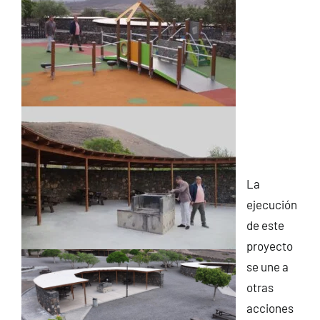
La
ejecución
de este
proyecto
se une a
otras
acciones