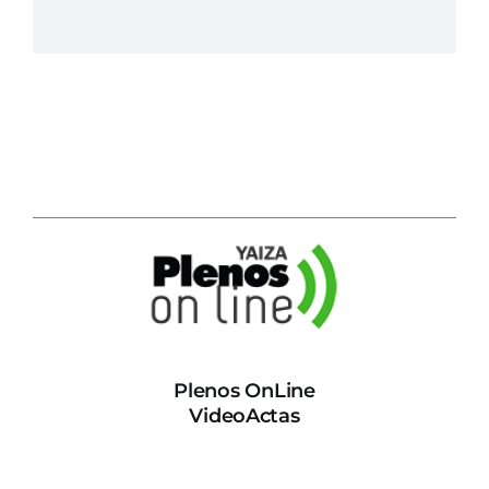
Plenos OnLine
VideoActas