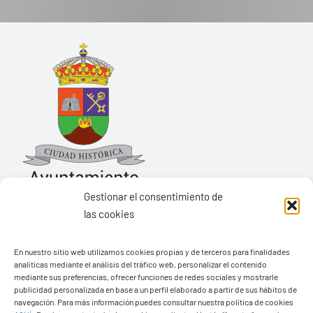
Gestionar el consentimiento de
las cookies
Ayuntamiento de Yaiza
En nuestro sitio web utilizamos cookies propias y de terceros para finalidades
Pza. de Los Remedios, 1
analíticas mediante el análisis del tráfico web, personalizar el contenido
35570 – Yaiza
mediante sus preferencias, ofrecer funciones de redes sociales y mostrarle
publicidad personalizada en base a un perfil elaborado a partir de sus hábitos de
Tel:
928 83 62 20
navegación. Para más información puedes consultar nuestra política de cookies