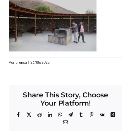
CONTACTO
Por
prensa
|
23/05/2025
Share This Story, Choose
Your Platform!
Facebook
X
Reddit
LinkedIn
WhatsApp
Telegram
Tumblr
Pinterest
Vk
Xing
Correo
electrónico