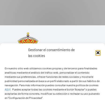
Gestionar el consentimiento de
las cookies
En nuestro sitio web utilizamos cookies propias y de terceros para finalidades
analíticas mediante el análisis del tráfico web, personalizar el contenido
mediante sus preferencias, ofrecer funciones de redes sociales y mostrarle
publicidad personalizada en base a un perfil elaborado a partir de sus hábitos de
navegación. Para más información puedes consultar nuestra política de cookies
AQUÍ
.
Puedes aceptar todas las cookies mediante el botón “Aceptar” o puedes
aceptarlas de forma concreta, modificar su selección o rechazar su uso pulsando
Ayuntamiento de Yaiza
en “Configuración de Privacidad”.
Pza. de Los Remedios, 1