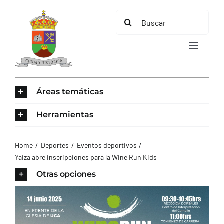
Saltar
Buscar:
al
contenido
Toggle
Navigat
INICIO
Áreas temáticas
ÁREAS TEMÁTICAS
Herramientas
EL MUNICIPIO
Home
Deportes
Eventos deportivos
Yaiza abre inscripciones para la Wine Run Kids
AYUNTAMIENTO
Otras opciones
TURISMO