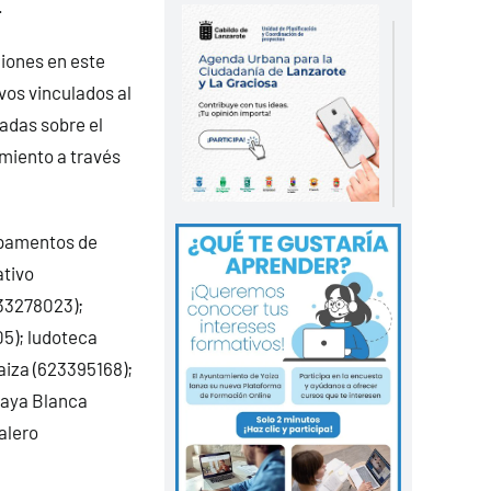
.
ciones en este
vos vinculados al
adas sobre el
amiento a través
mpamentos de
ativo
633278023);
5); ludoteca
Yaiza (623395168);
laya Blanca
alero