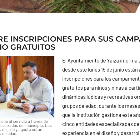
RE INSCRIPCIONES PARA SUS CAM
NO GRATUITOS
El Ayuntamiento de Yaiza informa a
desde este lunes 15 de junio están 
inscripciones para los campament
gratuitos para niños y niñas a parti
dinámicas lúdicas y recreativas o
grupos de edad, durante los meses 
que la Institución gestiona este añ
ona el servicio a través de
cinco entidades especializadas de
cializadas del municipio. Las
s de julio y agosto están
experiencia en el diseño y desarrol
s de edad.