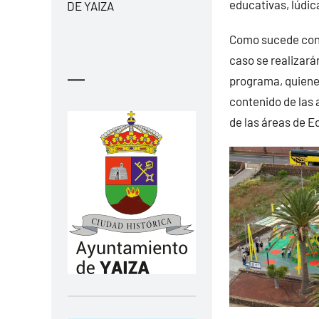
educativas, lúdic
DE YAIZA
Como sucede con l
caso se realizará
—
programa, quienes
contenido de las 
de las áreas de E