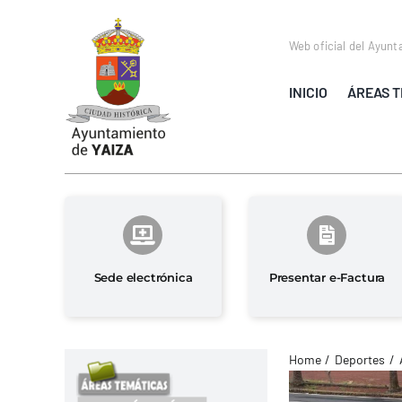
Saltar
al
Web oficial del Ayunt
contenido
INICIO
ÁREAS T
Sede electrónica
Presentar e-Factura
Home
Deportes