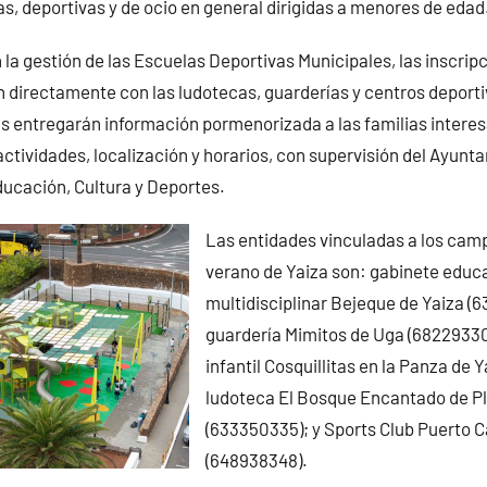
as, deportivas y de ocio en general dirigidas a menores de edad
a gestión de las Escuelas Deportivas Municipales, las inscrip
n directamente con las ludotecas, guarderías y centros deporti
 entregarán información pormenorizada a las familias interes
actividades, localización y horarios, con supervisión del Ayunt
ducación, Cultura y Deportes.
Las entidades vinculadas a los ca
verano de Yaiza son: gabinete educ
multidisciplinar Bejeque de Yaiza (
guardería Mimitos de Uga (68229330
infantil Cosquillitas en la Panza de 
ludoteca El Bosque Encantado de P
(633350335); y Sports Club Puerto C
(648938348).