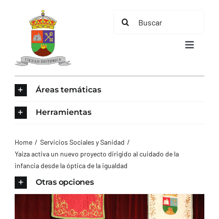
Saltar
Buscar:
al
contenido
Toggle
Navigat
INICIO
Áreas temáticas
ÁREAS TEMÁTICAS
Herramientas
EL MUNICIPIO
Home
Servicios Sociales y Sanidad
Yaiza activa un nuevo proyecto dirigido al cuidado de la
infancia desde la óptica de la igualdad
AYUNTAMIENTO
Otras opciones
TURISMO