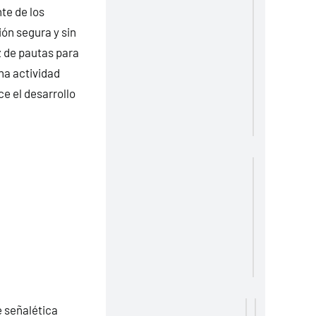
te de los
ón segura y sin
z de pautas para
na actividad
e el desarrollo
e señalética