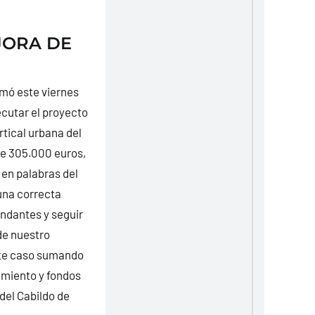
JORA DE
rmó este viernes
ecutar el proyecto
rtical urbana del
de 305.000 euros,
 en palabras del
una correcta
andantes y seguir
de nuestro
este caso sumando
amiento y fondos
del Cabildo de