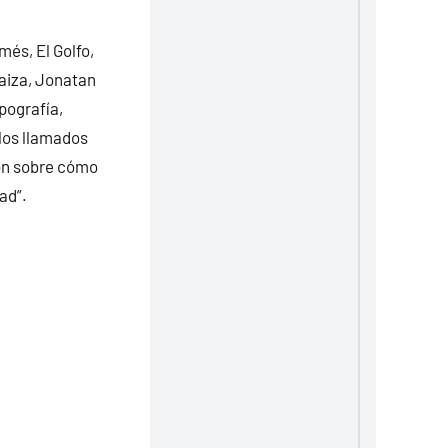
més, El Golfo,
aiza, Jonatan
pografía,
 los llamados
ión sobre cómo
ad”.