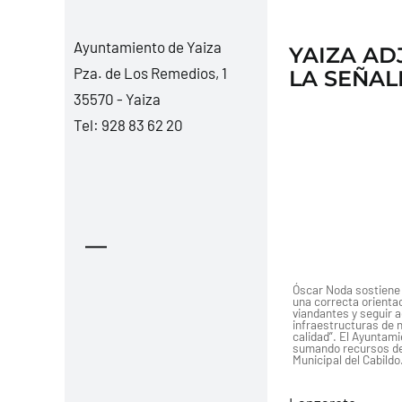
Ayuntamiento de Yaiza
YAIZA AD
Pza. de Los Remedios, 1
LA SEÑAL
35570 - Yaiza
Tel:
928 83 62 20
—
Óscar Noda sostiene 
una correcta orienta
viandantes y seguir a
infraestructuras de n
calidad”. El Ayuntam
sumando recursos de
Municipal del Cabildo