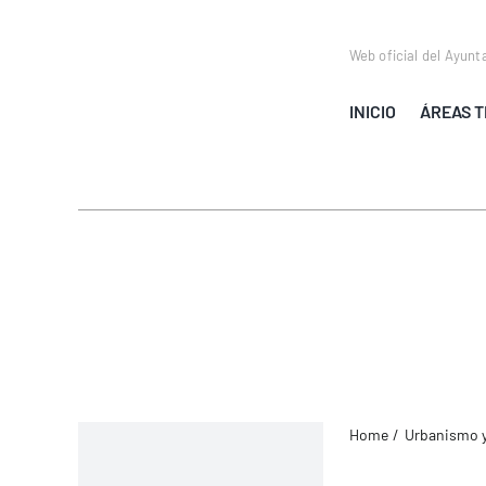
Saltar
al
Web oficial del Ayunt
contenido
INICIO
ÁREAS T
Home
Urbanismo 