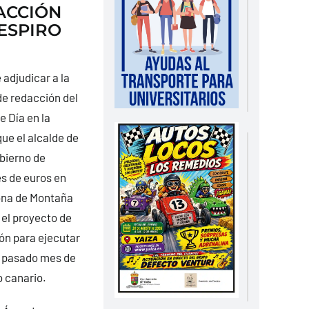
ACCIÓN
ESPIRO
adjudicar a la
de redacción del
e Día en la
que el alcalde de
obierno de
es de euros en
zona de Montaña
el proyecto de
n para ejecutar
el pasado mes de
 canario.