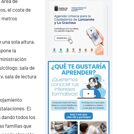
 Área de
os, el coste de
0 metros
 una sola altura.
spone la
ministración
sicólogo, sala de
tv, sala de lectura
alojamiento
stalaciones. El
s dando todos los
as familias que