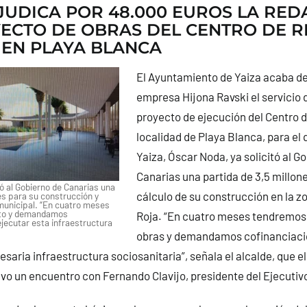
JUDICA POR 48.000 EUROS LA RED
ECTO DE OBRAS DEL CENTRO DE R
 EN PLAYA BLANCA
El Ayuntamiento de Yaiza acaba de 
empresa Hijona Ravski el servicio 
proyecto de ejecución del Centro d
localidad de Playa Blanca, para el 
Yaiza, Óscar Noda, ya solicitó al G
Canarias una partida de 3,5 millon
ó al Gobierno de Canarias una
cálculo de su construcción en la 
es para su construcción y
municipal. “En cuatro meses
cto y demandamos
Roja. “En cuatro meses tendremos 
ejecutar esta infraestructura
obras y demandamos cofinanciació
saria infraestructura sociosanitaria”, señala el alcalde, que 
o un encuentro con Fernando Clavijo, presidente del Ejecutivo