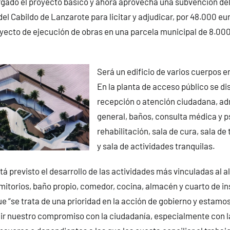
rgado el proyecto básico y ahora aprovecha una subvención del
el Cabildo de Lanzarote para licitar y adjudicar, por 48.000 eur
yecto de ejecución de obras en una parcela municipal de 8.00
Será un edificio de varios cuerpos en
En la planta de acceso público se di
recepción o atención ciudadana, ad
general, baños, consulta médica y p
rehabilitación, sala de cura, sala de 
y sala de actividades tranquilas.
tá previsto el desarrollo de las actividades más vinculadas al 
itorios, baño propio, comedor, cocina, almacén y cuarto de in
e “se trata de una prioridad en la acción de gobierno y estamo
ir nuestro compromiso con la ciudadanía, especialmente con l