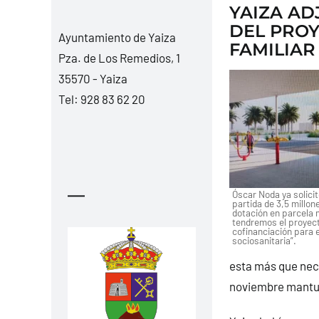
YAIZA AD
DEL PROY
Ayuntamiento de Yaiza
FAMILIAR
Pza. de Los Remedios, 1
35570 - Yaiza
Tel:
928 83 62 20
—
Óscar Noda ya solicit
partida de 3,5 millon
dotación en parcela 
tendremos el proye
cofinanciación para 
sociosanitaria”.
esta más que nece
noviembre mantuv