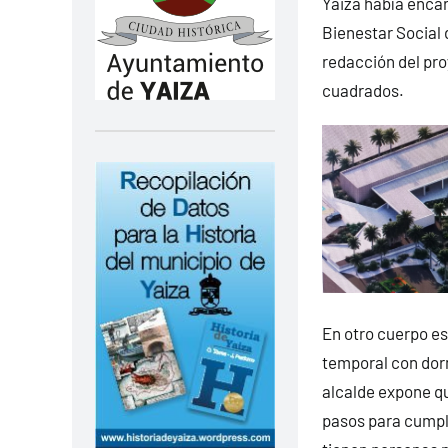
Yaiza había enca
Bienestar Social d
redacción del pro
cuadrados.
En otro cuerpo es
temporal con dorm
alcalde expone qu
pasos para cumpl