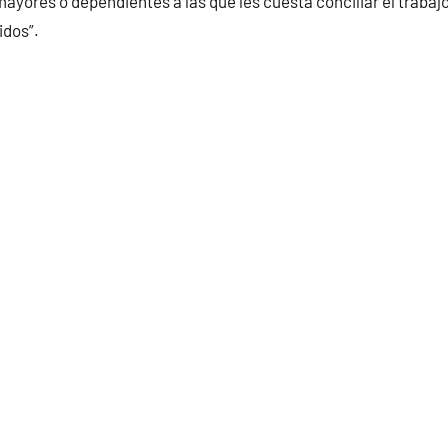
ayores o dependientes a las que les cuesta conciliar el trabajo
idos”.