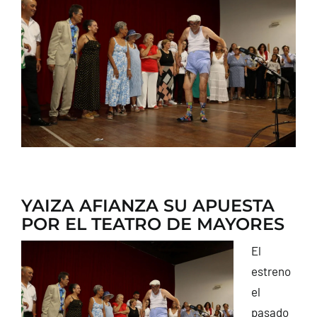
CONTACTO
YAIZA AFIANZA SU APUESTA
POR EL TEATRO DE MAYORES
El
estreno
el
pasado