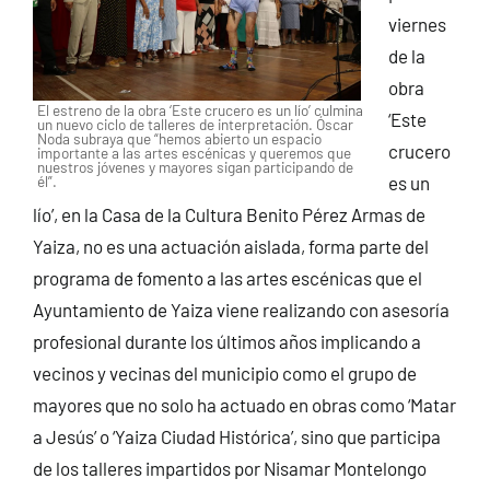
viernes
de la
obra
El estreno de la obra ‘Este crucero es un lío’ culmina
‘Este
un nuevo ciclo de talleres de interpretación. Óscar
Noda subraya que “hemos abierto un espacio
crucero
importante a las artes escénicas y queremos que
nuestros jóvenes y mayores sigan participando de
él”.
es un
lío’, en la Casa de la Cultura Benito Pérez Armas de
Yaiza, no es una actuación aislada, forma parte del
programa de fomento a las artes escénicas que el
Ayuntamiento de Yaiza viene realizando con asesoría
profesional durante los últimos años implicando a
vecinos y vecinas del municipio como el grupo de
mayores que no solo ha actuado en obras como ‘Matar
a Jesús’ o ‘Yaiza Ciudad Histórica’, sino que participa
de los talleres impartidos por Nisamar Montelongo