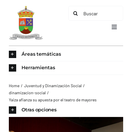
Saltar
Buscar:
al
contenido
Toggle
Navigat
INICIO
Áreas temáticas
ÁREAS TEMÁTICAS
Herramientas
EL MUNICIPIO
Home
Juventud y Dinamización Social
dinamizacion-social
Yaiza afianza su apuesta por el teatro de mayores
AYUNTAMIENTO
Otras opciones
TURISMO