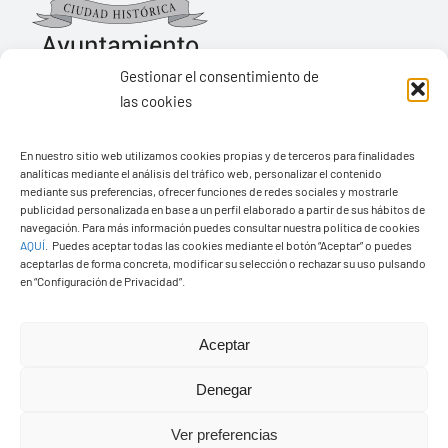
Gestionar el consentimiento de
las cookies
Ayuntamiento de Yaiza
En nuestro sitio web utilizamos cookies propias y de terceros para finalidades
Pza. de Los Remedios, 1
analíticas mediante el análisis del tráfico web, personalizar el contenido
35570 – Yaiza
mediante sus preferencias, ofrecer funciones de redes sociales y mostrarle
publicidad personalizada en base a un perfil elaborado a partir de sus hábitos de
Tel:
928 83 62 20
navegación. Para más información puedes consultar nuestra política de cookies
AQUÍ
.
Puedes aceptar todas las cookies mediante el botón “Aceptar” o puedes
aceptarlas de forma concreta, modificar su selección o rechazar su uso pulsando
en “Configuración de Privacidad”.
Toggle
Navigation
© Copyright2026 Ayuntamiento de Yaiza - Todos los
Transparencia
Aceptar
derechos reservads
Denegar
Aviso legal
Diseño web Solucionet.com
&
Cibernatural
Ver preferencias