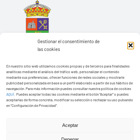
Gestionar el consentimiento de
las cookies
En nuestro sitio web utilizamos cookies propias y de terceros para finalidades
analíticas mediante el análisis del tráfico web, personalizar el contenido
mediante sus preferencias, ofrecer funciones de redes sociales y mostrarle
Ayuntamiento de Yaiza
publicidad personalizada en base a un perfil elaborado a partir de sus hábitos de
navegación. Para más información puedes consultar nuestra política de cookies
Pza. de Los Remedios, 1
AQUÍ
.
Puedes aceptar todas las cookies mediante el botón “Aceptar” o puedes
35570 – Yaiza
aceptarlas de forma concreta, modificar su selección o rechazar su uso pulsando
en “Configuración de Privacidad”.
Tel:
928 83 62 20
Aceptar
Toggle
Navigation
Denegar