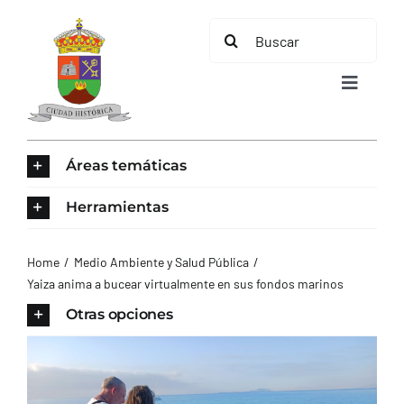
Saltar
Buscar:
al
contenido
Toggle
Navigat
INICIO
Áreas temáticas
ÁREAS TEMÁTICAS
Herramientas
EL MUNICIPIO
Home
Medio Ambiente y Salud Pública
Yaiza anima a bucear virtualmente en sus fondos marinos
AYUNTAMIENTO
Otras opciones
TURISMO