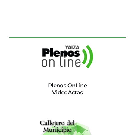
Plenos OnLine
VideoActas