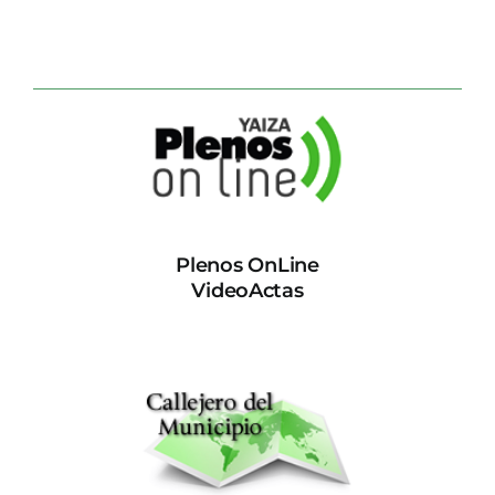
Plenos OnLine
VideoActas