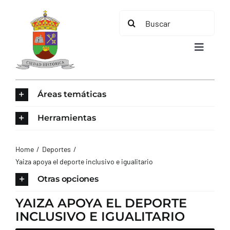
Saltar
Buscar:
al
contenido
Toggle
Navigat
INICIO
Áreas temáticas
ÁREAS TEMÁTICAS
Herramientas
EL MUNICIPIO
Home
Deportes
Yaiza apoya el deporte inclusivo e igualitario
AYUNTAMIENTO
Otras opciones
YAIZA APOYA EL DEPORTE
TURISMO
INCLUSIVO E IGUALITARIO