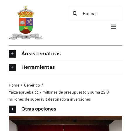
Saltar
Buscar:
al
contenido
Toggle
Navigat
INICIO
Áreas temáticas
ÁREAS TEMÁTICAS
Herramientas
EL MUNICIPIO
Home
Genérico
Yaiza aprueba 33,7 millones de presupuesto y suma 22,9
millones de superávit destinado a inversiones
AYUNTAMIENTO
Otras opciones
TURISMO