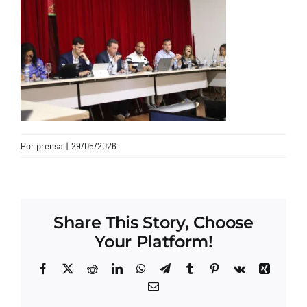
CONTACTO
Por
prensa
|
29/05/2026
Share This Story, Choose
Your Platform!
Facebook
X
Reddit
LinkedIn
WhatsApp
Telegram
Tumblr
Pinterest
Vk
Xing
Correo
electrónico