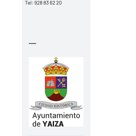
Tel:
928 83 62 20
—