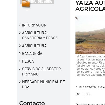
YAIZA AU
AGRÍCOLA
INFORMACIÓN
AGRICULTURA,
GANADERÍA Y PESCA
AGRICULTURA
GANADERÍA
El Ayuntamiento acue
la sustitución íntegr
PESCA
abastecimiento. Ósc
“pretendemos satisf
de los agricultores y
SERVICIOS AL SECTOR
del sector primario f
PRIMARIO
de nuevas explotacion
MERCADO MUNICIPAL DE
que decreta la exe
UGA
trabajos.
Contacto
Óscar Noda declar