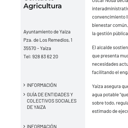
Agricultura
interadministrati
convencimiento ll
bienestar común, 
Ayuntamiento de Yaiza
la gestión pública
Pza. de Los Remedios, 1
El alcalde sosti
35570 - Yaiza
que presenta much
Tel:
928 83 62 20
necesidades actua
facilitando el en
INFORMACIÓN
Yaiza asegura que
GUÍA DE ENTIDADES Y
agua potable “que
COLECTIVOS SOCIALES
sobre todo, regul
DE YAIZA
estimado de ejec
INFORMACIÓN