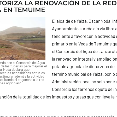
TORIZA LA RENOVACIÓN DE LA RE
 EN TEMUIME
El alcalde de Yaiza, Óscar Noda, in
Ayuntamiento sureño dio vía libre 
tendiente a favorecer la actividad 
primario en la Vega de Temuime qu
el Consorcio del Agua de Lanzarot
la renovación integral y ampliación
rda con el Consorcio del Agua
a de las tuberías para mejorar el
potable agrícola de dicha zona de c
ar Noda declara que
acer las necesidades actuales
término municipal de Yaiza, por lo 
 estimular además la actividad
acilitando el enganche a la red
Administración local no solo pone a
es agrícolas” .
Consorcio los terrenos objeto de in
nción de la totalidad de los impuestos y tasas que conlleva la r
a que “mi pueblo sabe que soy un defensor de la cooperación