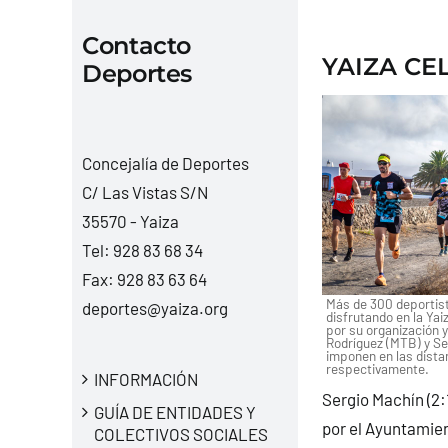
Contacto
YAIZA CE
Deportes
Concejalía de Deportes
C/ Las Vistas S/N
35570 - Yaiza
Tel:
928 83 68 34
Fax: 928 83 63 64
Más de 300 deportist
deportes@yaiza.org
disfrutando en la Yai
por su organización 
Rodríguez (MTB) y Ser
imponen en las distan
respectivamente.
INFORMACIÓN
Sergio Machín (2:1
GUÍA DE ENTIDADES Y
por el Ayuntamien
COLECTIVOS SOCIALES