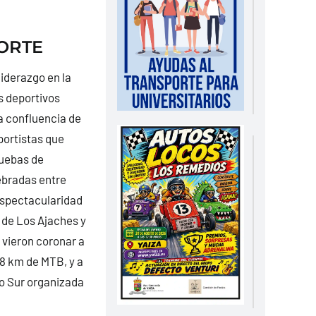
PORTE
liderazgo en la
s deportivos
a confluencia de
ortistas que
ruebas de
lebradas entre
espectacularidad
 de Los Ajaches y
 vieron coronar a
58 km de MTB, y a
mo Sur organizada