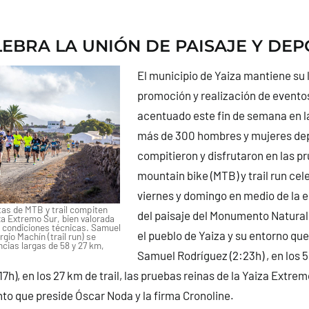
LEBRA LA UNIÓN DE PAISAJE Y DE
El municipio de Yaiza mantiene su 
promoción y realización de evento
acentuado este fin de semana en l
más de 300 hombres y mujeres dep
compitieron y disfrutaron en las p
mountain bike (MTB) y trail run ce
viernes y domingo en medio de la 
as de MTB y trail compiten
del paisaje del Monumento Natural
za Extremo Sur, bien valorada
y condiciones técnicas. Samuel
el pueblo de Yaiza y su entorno que
gio Machín (trail run) se
cias largas de 58 y 27 km,
Samuel Rodríguez (2:23h) , en los 
7h), en los 27 km de trail, las pruebas reinas de la Yaiza Extre
to que preside Óscar Noda y la firma Cronoline.