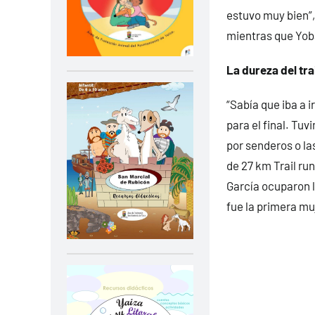
estuvo muy bien”,
mientras que Yob
La dureza del trai
“Sabía que iba a i
para el final. Tu
por senderos o la
de 27 km Trail ru
García ocuparon l
fue la primera mu