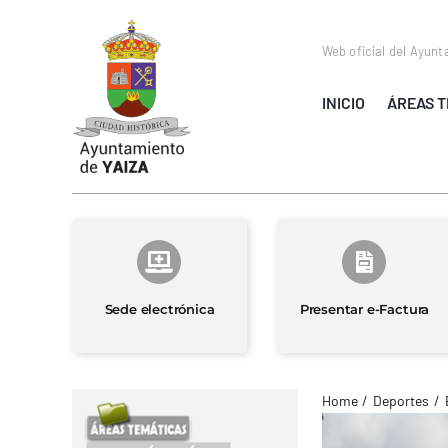
Saltar
al
Web oficial del Ayunt
contenido
INICIO
ÁREAS T
Sede electrónica
Presentar e-Factura
Home
Deportes