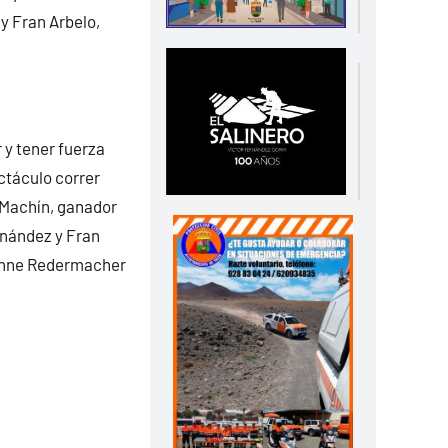
y Fran Arbelo,
r y tener fuerza
ctáculo correr
o Machín, ganador
rnández y Fran
Yvonne Redermacher