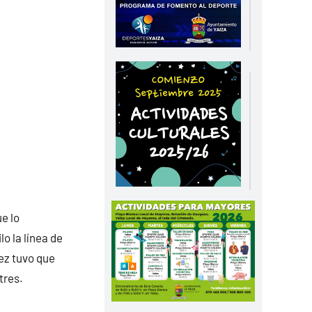
e lo
o la línea de
ez tuvo que
tres.