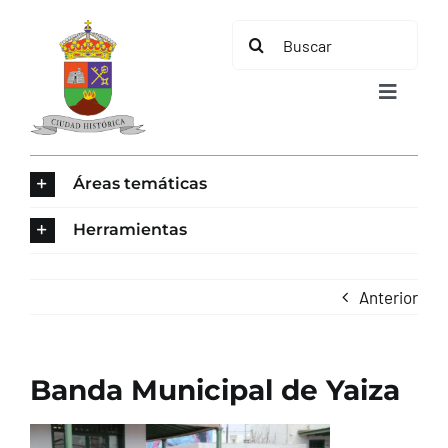
Saltar
Buscar:
al
contenido
Toggle
Navigat
INICIO
Áreas temáticas
ÁREAS TEMÁTICAS
Herramientas
EL MUNICIPIO
Anterior
AYUNTAMIENTO
Banda Municipal de Yaiza
TURISMO