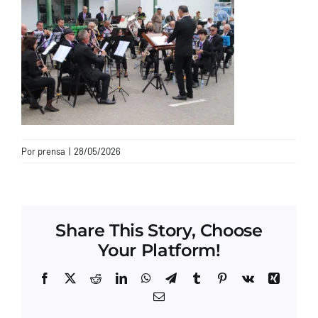
CONTACTO
Por
prensa
|
28/05/2026
Share This Story, Choose
Your Platform!
Facebook
X
Reddit
LinkedIn
WhatsApp
Telegram
Tumblr
Pinterest
Vk
Xing
Correo
electrónico