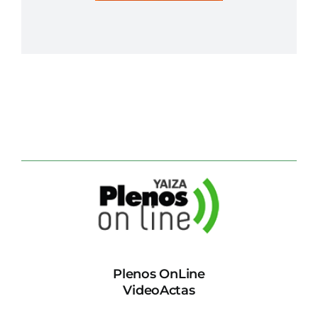
Plenos OnLine
VideoActas