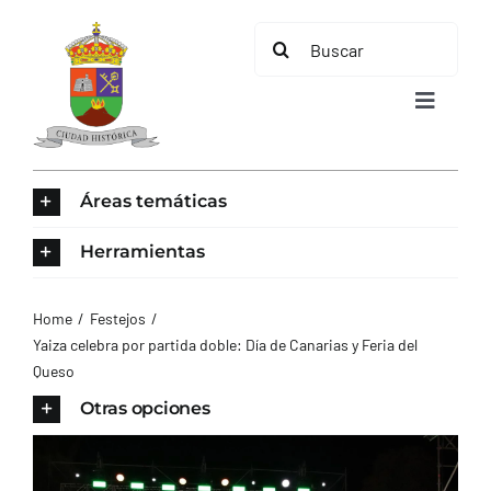
Saltar
Buscar:
al
contenido
Toggle
Navigat
INICIO
Áreas temáticas
ÁREAS TEMÁTICAS
Herramientas
EL MUNICIPIO
Home
Festejos
Yaiza celebra por partida doble: Día de Canarias y Feria del
Queso
AYUNTAMIENTO
Otras opciones
TURISMO