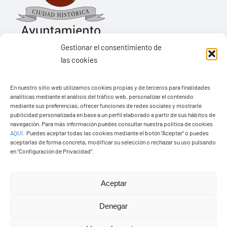
Gestionar el consentimiento de
las cookies
Ayuntamiento de Yaiza
En nuestro sitio web utilizamos cookies propias y de terceros para finalidades
Pza. de Los Remedios, 1
analíticas mediante el análisis del tráfico web, personalizar el contenido
35570 – Yaiza
mediante sus preferencias, ofrecer funciones de redes sociales y mostrarle
publicidad personalizada en base a un perfil elaborado a partir de sus hábitos de
Tel:
928 83 62 20
navegación. Para más información puedes consultar nuestra política de cookies
AQUÍ
.
Puedes aceptar todas las cookies mediante el botón “Aceptar” o puedes
aceptarlas de forma concreta, modificar su selección o rechazar su uso pulsando
en “Configuración de Privacidad”.
Toggle
Navigation
© Copyright2026 Ayuntamiento de Yaiza - Todos los
Transparencia
Aceptar
derechos reservads
Denegar
Aviso legal
Diseño web Solucionet.com
&
Cibernatural