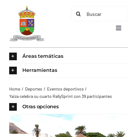
Saltar
Buscar:
al
contenido
Toggle
Navigat
INICIO
Áreas temáticas
ÁREAS TEMÁTICAS
Herramientas
EL MUNICIPIO
Home
Deportes
Eventos deportivos
Yaiza celebra su cuarto RallySprint con 39 participantes
AYUNTAMIENTO
Otras opciones
TURISMO