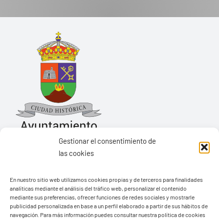
Gestionar el consentimiento de
las cookies
Ayuntamiento de Yaiza
En nuestro sitio web utilizamos cookies propias y de terceros para finalidades
Pza. de Los Remedios, 1
analíticas mediante el análisis del tráfico web, personalizar el contenido
35570 – Yaiza
mediante sus preferencias, ofrecer funciones de redes sociales y mostrarle
publicidad personalizada en base a un perfil elaborado a partir de sus hábitos de
Tel:
928 83 62 20
navegación. Para más información puedes consultar nuestra política de cookies