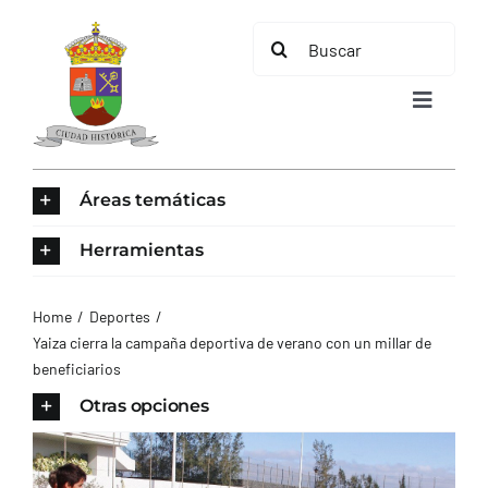
Saltar
Buscar:
al
contenido
Toggle
Navigat
INICIO
Áreas temáticas
ÁREAS TEMÁTICAS
Herramientas
EL MUNICIPIO
Home
Deportes
Yaiza cierra la campaña deportiva de verano con un millar de
beneficiarios
AYUNTAMIENTO
Otras opciones
TURISMO