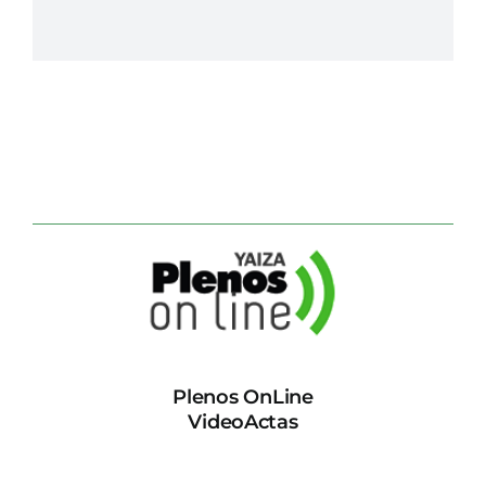
Plenos OnLine
VideoActas