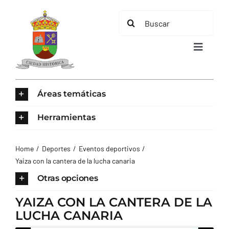
Saltar
Buscar:
al
contenido
Toggle
Navigat
INICIO
Áreas temáticas
ÁREAS TEMÁTICAS
Herramientas
EL MUNICIPIO
Home
Deportes
Eventos deportivos
Yaiza con la cantera de la lucha canaria
AYUNTAMIENTO
Otras opciones
YAIZA CON LA CANTERA DE LA
TURISMO
LUCHA CANARIA