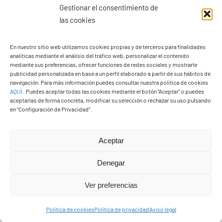
Gestionar el consentimiento de
las cookies
En nuestro sitio web utilizamos cookies propias y de terceros para finalidades
analíticas mediante el análisis del tráfico web, personalizar el contenido
mediante sus preferencias, ofrecer funciones de redes sociales y mostrarle
Ayuntamiento de Yaiza
publicidad personalizada en base a un perfil elaborado a partir de sus hábitos de
navegación. Para más información puedes consultar nuestra política de cookies
Pza. de Los Remedios, 1
AQUÍ
.
Puedes aceptar todas las cookies mediante el botón “Aceptar” o puedes
35570 – Yaiza
aceptarlas de forma concreta, modificar su selección o rechazar su uso pulsando
en “Configuración de Privacidad”.
Tel:
928 83 62 20
Aceptar
Toggle
Navigation
Denegar
© Copyright2026 Ayuntamiento de Yaiza - Todos los
Transparencia
Ver preferencias
derechos reservads
Aviso legal
Política de cookies
Política de privacidad
Aviso legal
Diseño web Solucionet.com
&
Cibernatural