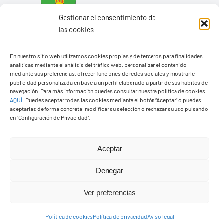
Gestionar el consentimiento de
las cookies
En nuestro sitio web utilizamos cookies propias y de terceros para finalidades
analíticas mediante el análisis del tráfico web, personalizar el contenido
mediante sus preferencias, ofrecer funciones de redes sociales y mostrarle
Ayuntamiento de Yaiza
publicidad personalizada en base a un perfil elaborado a partir de sus hábitos de
navegación. Para más información puedes consultar nuestra política de cookies
Pza. de Los Remedios, 1
AQUÍ
.
Puedes aceptar todas las cookies mediante el botón “Aceptar” o puedes
35570 – Yaiza
aceptarlas de forma concreta, modificar su selección o rechazar su uso pulsando
en “Configuración de Privacidad”.
Tel:
928 83 62 20
Aceptar
Toggle
Navigation
Denegar
© Copyright2026 Ayuntamiento de Yaiza - Todos los
Transparencia
Ver preferencias
derechos reservads
Aviso legal
Política de cookies
Política de privacidad
Aviso legal