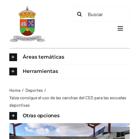
Saltar
Buscar:
al
contenido
Toggle
Navigat
INICIO
Áreas temáticas
ÁREAS TEMÁTICAS
Herramientas
EL MUNICIPIO
Home
Deportes
Yaiza consigue el uso de las canchas del CEO para las escuelas
deportivas
AYUNTAMIENTO
Otras opciones
TURISMO