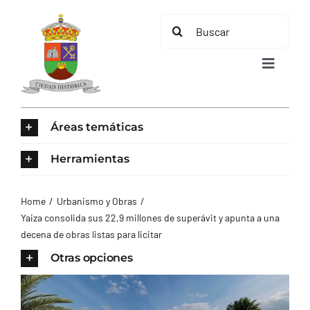
Saltar
Buscar:
al
contenido
Toggle
Navigat
INICIO
Áreas temáticas
ÁREAS TEMÁTICAS
Herramientas
EL MUNICIPIO
Home
Urbanismo y Obras
Yaiza consolida sus 22,9 millones de superávit y apunta a una
decena de obras listas para licitar
AYUNTAMIENTO
Otras opciones
TURISMO