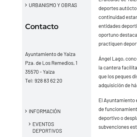
URBANISMO Y OBRAS
deportes autócton
continuidad estam
Contacto
entidades deporti
oportuno destacar
practiquen depor
Ayuntamiento de Yaiza
Ángel Lago, conce
Pza. de Los Remedios, 1
la cantera facilit
35570 - Yaiza
que los peques dis
Tel:
928 83 62 20
adquisición de há
El Ayuntamiento e
de funcionamient
INFORMACIÓN
deportivo o despl
EVENTOS
subvenciones está
DEPORTIVOS