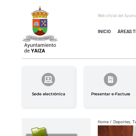
Saltar
al
Web oficial del Ayunt
contenido
INICIO
ÁREAS T
Sede electrónica
Presentar e-Factura
Home
Deportes
T