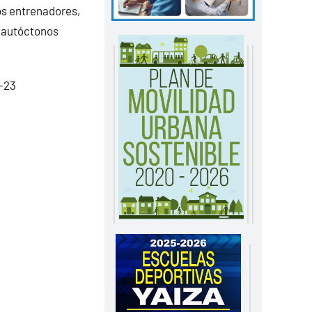
os entrenadores,
s autóctonos
-23