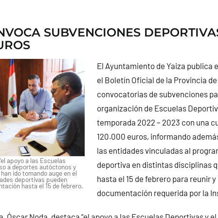
NVOCA SUBVENCIONES DEPORTIVA
EUROS
El Ayuntamiento de Yaiza publica 
el Boletín Oficial de la Provincia d
convocatorias de subvenciones pa
organización de Escuelas Deportiv
temporada 2022 – 2023 con una cua
120.000 euros, informando ademá
las entidades vinculadas al progr
el apoyo a las Escuelas
deportiva en distintas disciplinas 
lso a deportes autóctonos y
e han ido tomando auge en el
hasta el 15 de febrero para reunir y 
dades deportivas pueden
tación hasta el 15 de febrero.
documentación requerida por la Ins
za, Óscar Noda, destaca “el apoyo a las Escuelas Deportivas y el