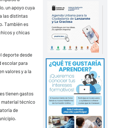
io, un apoyo cuya
 las distintas
jo. También es
chicos y chicas
el deporte desde
d escolar para
n valores y a la
es tienen gastos
 material técnico
atoria de
nicipio.