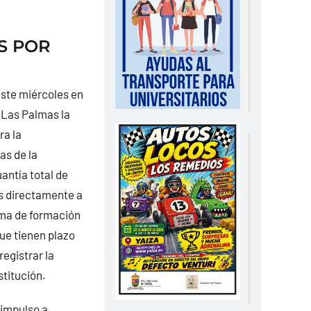
S POR
este miércoles en
e Las Palmas la
ra la
as de la
ntía total de
s directamente a
ama de formación
que tienen plazo
registrar la
titución.
 impulso a