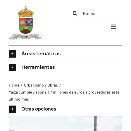
Saltar
Buscar:
al
contenido
Toggle
Navigat
INICIO
Áreas temáticas
ÁREAS TEMÁTICAS
Herramientas
EL MUNICIPIO
Home
Urbanismo y Obras
Yaiza cumple y abona 1,7 millones de euros a proveedores este
último mes
AYUNTAMIENTO
Otras opciones
TURISMO