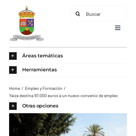
Saltar
Buscar:
al
contenido
Toggle
Navigat
INICIO
Áreas temáticas
ÁREAS TEMÁTICAS
Herramientas
EL MUNICIPIO
Home
Empleo y Formación
Yaiza destina 97.000 euros a un nuevo convenio de empleo
AYUNTAMIENTO
Otras opciones
TURISMO