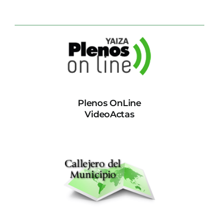
Plenos OnLine
VideoActas