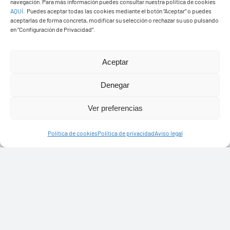
navegación. Para más información puedes consultar nuestra política de cookies
AQUÍ
.
Puedes aceptar todas las cookies mediante el botón “Aceptar” o puedes
aceptarlas de forma concreta, modificar su selección o rechazar su uso pulsando
en “Configuración de Privacidad”.
Aceptar
Denegar
Ayuntamiento de Yaiza
Ver preferencias
Pza. de Los Remedios, 1
35570 – Yaiza
Política de cookies
Política de privacidad
Aviso legal
Tel:
928 83 62 20
Toggle
Navigation
© Copyright2026 Ayuntamiento de Yaiza - Todos los
Transparencia
derechos reservads