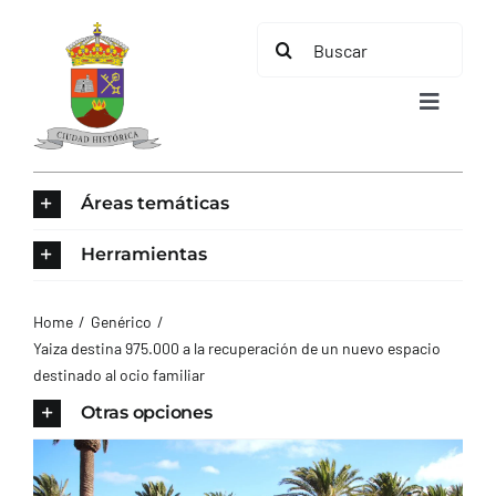
Saltar
Buscar:
al
contenido
Toggle
Navigat
INICIO
Áreas temáticas
ÁREAS TEMÁTICAS
Herramientas
EL MUNICIPIO
Home
Genérico
Yaiza destina 975.000 a la recuperación de un nuevo espacio
destinado al ocio familiar
AYUNTAMIENTO
Otras opciones
TURISMO