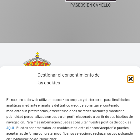
PASEOS EN CAMELLO
Gestionar el consentimiento de
las cookies
En nuestro sitio web utilizamos cookies propias y de terceros para finalidades
analíticas mediante el análisis del tráfico web, personalizar el contenido
mediante sus preferencias, ofrecer funciones de redes sociales y mostrarle
publicidad personalizada en base a un perfil elaborado a partir de sus hábitos de
navegación. Para más información puedes consultar nuestra política de cookies
AQUÍ
.
Puedes aceptar todas las cookies mediante el botón “Aceptar” o puedes
aceptarlas de forma concreta, modificar su selección o rechazar su uso pulsando
Ayuntamiento de Yaiza
en “Configuración de Privacidad”.