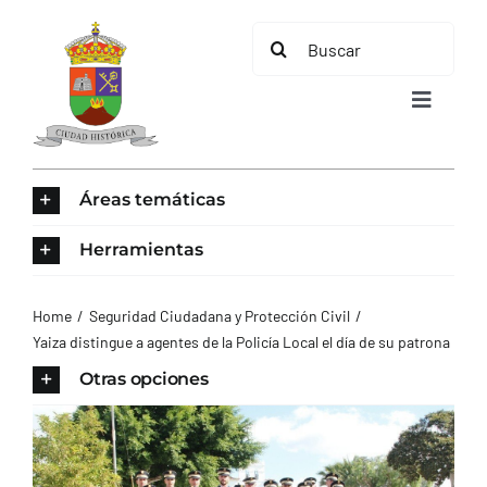
Saltar
Buscar:
al
contenido
Toggle
Navigat
INICIO
Áreas temáticas
ÁREAS TEMÁTICAS
Herramientas
EL MUNICIPIO
Home
Seguridad Ciudadana y Protección Civil
Yaiza distingue a agentes de la Policía Local el día de su patrona
AYUNTAMIENTO
Otras opciones
TURISMO