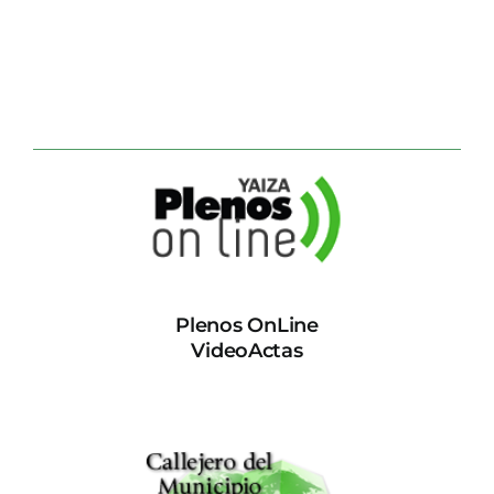
Plenos OnLine
VideoActas