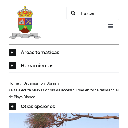
Saltar
Buscar:
al
contenido
Toggle
Navigat
INICIO
Áreas temáticas
ÁREAS TEMÁTICAS
Herramientas
EL MUNICIPIO
Home
Urbanismo y Obras
Yaiza ejecuta nuevas obras de accesibilidad en zona residencial
de Playa Blanca
AYUNTAMIENTO
Otras opciones
TURISMO