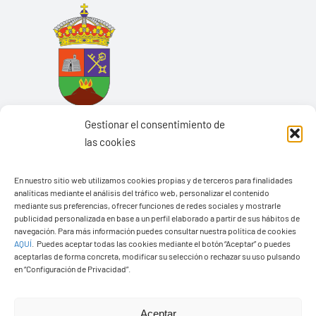
Gestionar el consentimiento de
las cookies
En nuestro sitio web utilizamos cookies propias y de terceros para finalidades
Ayuntamiento de Yaiza
analíticas mediante el análisis del tráfico web, personalizar el contenido
mediante sus preferencias, ofrecer funciones de redes sociales y mostrarle
Pza. de Los Remedios, 1
publicidad personalizada en base a un perfil elaborado a partir de sus hábitos de
navegación. Para más información puedes consultar nuestra política de cookies
35570 – Yaiza
AQUÍ
.
Puedes aceptar todas las cookies mediante el botón “Aceptar” o puedes
Tel:
928 83 62 20
aceptarlas de forma concreta, modificar su selección o rechazar su uso pulsando
en “Configuración de Privacidad”.
Toggle
Aceptar